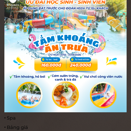
Tổ 19, thôn Xuân Ngọc, phường Tây Nha Trang, tỉnh
Khánh Hòa, Việt Nam.
02583.837.837 (Hotline)
info@i-resort.vn
MST: 4201112127
TRUY CẬP NHANH
Onsen
Phòng
Ẩm thực
Tổ chức sự kiện
Spa
Bảng giá