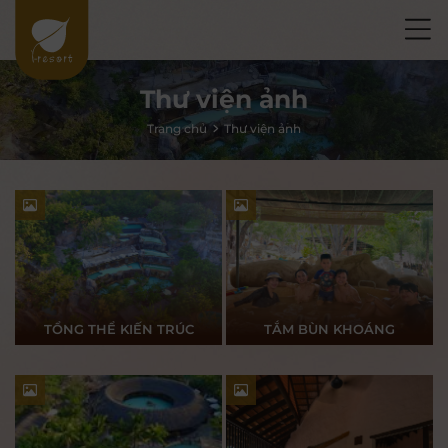
Thư viện ảnh
Trang chủ
Thư viện ảnh
TỔNG THỂ KIẾN TRÚC
TẮM BÙN KHOÁNG