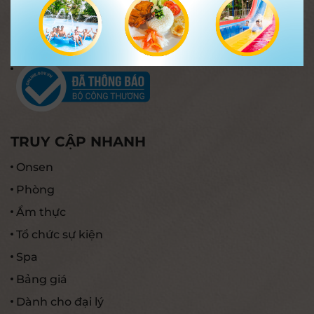
02583.837.837 (Hotline)
info@i-resort.vn
MST: 4201112127
TRUY CẬP NHANH
Onsen
Phòng
Ẩm thực
Tổ chức sự kiện
Spa
Bảng giá
Dành cho đại lý