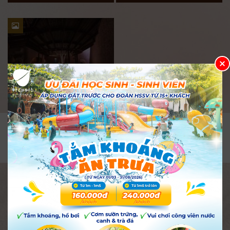
NINE SPA
SUỐI KHOÁNG NÓNG I-RESORT NHA
TRANG
Tổ 19, thôn Xuân Ngọc, phường Tây Nha Trang, tỉnh
Khánh Hòa, Việt Nam.