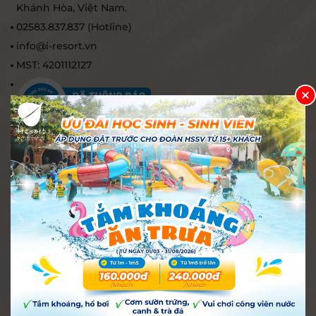
Khánh Hòa, Việt Nam.
02583.837.837 (Hotline)
info@i-resort.vn
MST: 4201112127
TRUY CẬP NHANH
Onsen
Phòng
Ẩm thực
Tổ chức sự kiện
Spa
Bảng giá