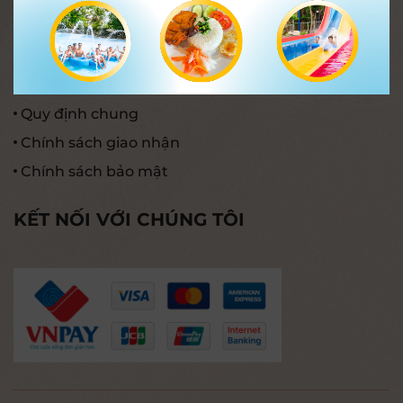
Dành cho đại lý
TÌM HIỂU THÊM
Hướng dẫn thanh toán
Quy định chung
Chính sách giao nhận
Chính sách bảo mật
KẾT NỐI VỚI CHÚNG TÔI