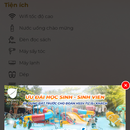
Tiện ích
Wifi tốc độ cao
Nước uống chào mừng
Đèn đọc sách
Máy sấy tóc
Máy lạnh
Dép
Mini bar
Ấm đun nước
Bàn làm việc
Vệ sinh cá nhân