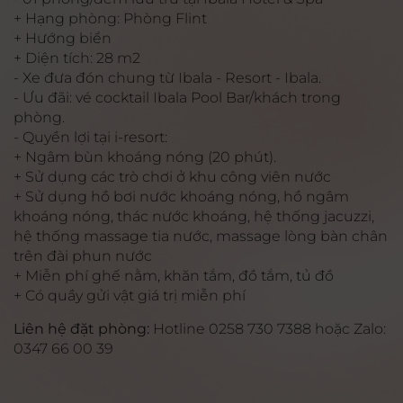
+ Hạng phòng: Phòng Flint
+ Hướng biển
+ Diện tích: 28 m2
- Xe đưa đón chung từ Ibala - Resort - Ibala.
- Ưu đãi: vé cocktail Ibala Pool Bar/khách trong
phòng.
- Quyền lợi tại i-resort:
+ Ngâm bùn khoáng nóng (20 phút).
+ Sử dụng các trò chơi ở khu công viên nước
+ Sử dụng hồ bơi nước khoáng nóng, hồ ngâm
khoáng nóng, thác nước khoáng, hệ thống jacuzzi,
hệ thống massage tia nước, massage lòng bàn chân
trên đài phun nước
+ Miễn phí ghế nằm, khăn tắm, đồ tắm, tủ đồ
+ Có quầy gửi vật giá trị miễn phí
Liên hệ đặt phòng:
Hotline 0258 730 7388 hoặc Zalo:
0347 66 00 39