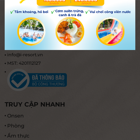
SUỐI KHOÁNG NÓNG I-RESORT NHA
TRANG
Tổ 19, thôn Xuân Ngọc, phường Tây Nha Trang, tỉnh
Khánh Hòa, Việt Nam.
02583.837.837 (Hotline)
info@i-resort.vn
MST: 4201112127
TRUY CẬP NHANH
Onsen
Phòng
Ẩm thực