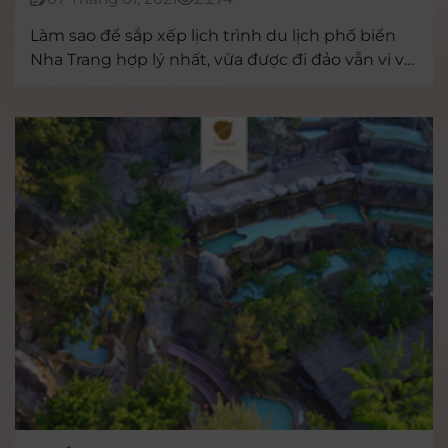
HAI NGÀY VI VU TỰ DO TRÊN ĐẤT
Làm sao để sắp xếp lịch trình du lịch phố biển
LIỀN
Nha Trang hợp lý nhất, vừa được đi đảo vẫn vi vu
du ngoạn thành phố chỉ trong 3 ngày 2 đêm với
chi phí tốt nhất?