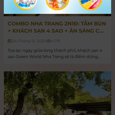
COMBO NHA TRANG 2N1Đ: TẮM BÙN
+ KHÁCH SẠN 4 SAO + ĂN SÁNG CHỈ
510.000VNĐ/KHÁCH
24 Tháng 12, 2020
4.179
Tọa lạc ngay giữa lòng thành phố, khách sạn 4
sao Green World Nha Trang sẽ là điểm dừng
chân lý tưởng, cho bạn kỳ nghỉ tuyệt vời và tiện
nghi giữa lòng thành phố biển xinh đẹp.