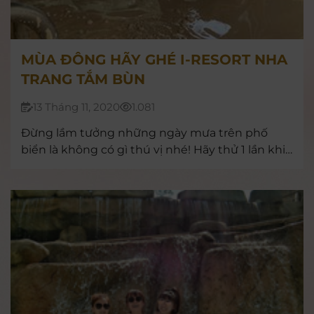
MÙA ĐÔNG HÃY GHÉ I-RESORT NHA
TRANG TẮM BÙN
13 Tháng 11, 2020
1.081
Đừng lầm tưởng những ngày mưa trên phố
biển là không có gì thú vị nhé! Hãy thử 1 lần khi
đến Nha Trang, đến tắm bùn khoáng nóng tại I-
Resort, nhất định sẽ mang đến cho bạn những
trải nghiệm độc đáo không thể nào quên. Còn
gì thú vị hơn vào những ngày trời lạnh được
đắm mình trong bể khoáng nóng, nghỉ ngơi và
thả lỏng cho cơ thể được thư giãn hoàn toàn.