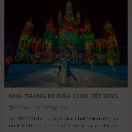
NHA TRANG ĐI ĐÂU CHƠI TẾT 2023
18 Tháng 01, 2022
1.540
Tết 2023 ở Nha Trang đi đâu chơi? Điểm đến nào
nhất định phải check-in? Lưu lại ngay bí kíp vui