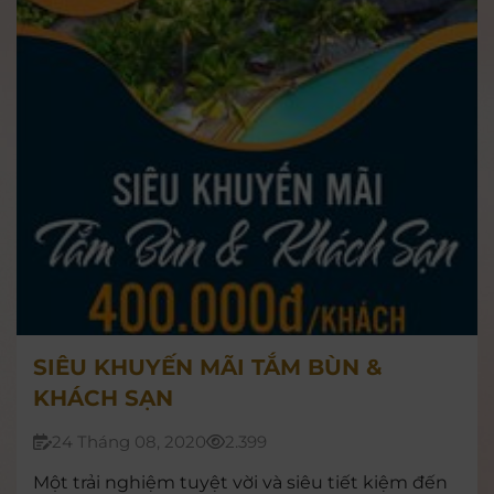
apps của I-Resort Nha Trang.
SIÊU KHUYẾN MÃI TẮM BÙN &
KHÁCH SẠN
24 Tháng 08, 2020
2.399
Một trải nghiệm tuyệt vời và siêu tiết kiệm đến