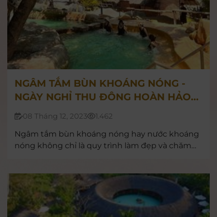
NGÂM TẮM BÙN KHOÁNG NÓNG -
NGÀY NGHỈ THU ĐÔNG HOÀN HẢO
CHO CẢ GIA ĐÌNH
08 Tháng 12, 2023
1.462
Ngâm tắm bùn khoáng nóng hay nước khoáng
nóng không chỉ là quy trình làm đẹp và chăm
sóc sức khỏe đầy tính khoa học mà còn là một
hình thức thư giãn lý tưởng.