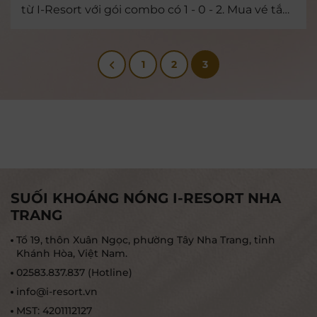
từ I-Resort với gói combo có 1 - 0 - 2. Mua vé tắm
bùn tặng 1 đêm nghỉ dưỡng 4 sao tại khách sạn
quốc tế ngay trung tâm thành phố Nha Trang.
Tưởng vô lý nhưng lại rất thuyết phục. Khám
1
2
3
phá ngay nhé
SUỐI KHOÁNG NÓNG I-RESORT NHA
TRANG
Tổ 19, thôn Xuân Ngọc, phường Tây Nha Trang, tỉnh
Khánh Hòa, Việt Nam.
02583.837.837 (Hotline)
info@i-resort.vn
MST: 4201112127