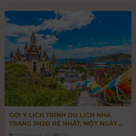
chơi, du xuân ở Nha Trang vào dịp Tết này nhé!
GỢI Ý LỊCH TRÌNH DU LỊCH NHA
TRANG 3N2Đ RẺ NHẤT, MỘT NGÀY
TRÊN ĐẢO NGỌC VINWONDER VÀ
07 Tháng 01, 2021
2.274