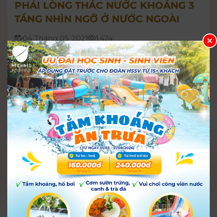
PHẢI LÒNG THÁC NƯỚC KHOÁNG 3
TẦNG NHÌN NGỠ Ở NƯỚC NGOÀI
04 Tháng 05, 2021
1.474
Thác nước khoáng 3 tầng được thiết kế vô cùng
ấn tượng, chắc chắn là điểm “checkin” không
thể bỏ lỡ khi đặt chân đến I-Resort.