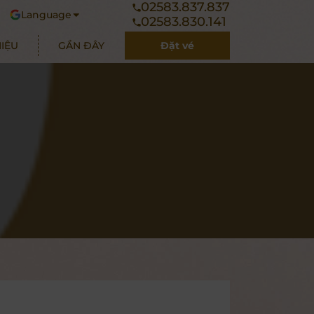
02583.837.837
Language
02583.830.141
HIỆU
GẦN ĐÂY
Đặt vé