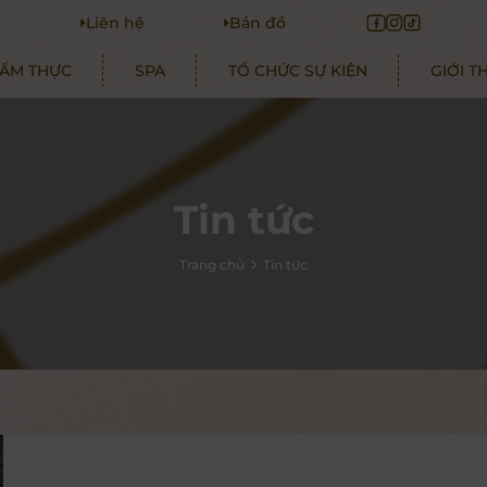
i
Liên hệ
Bản đồ
ẨM THỰC
SPA
TỔ CHỨC SỰ KIỆN
GIỚI T
Tin tức
Trang chủ
Tin tức