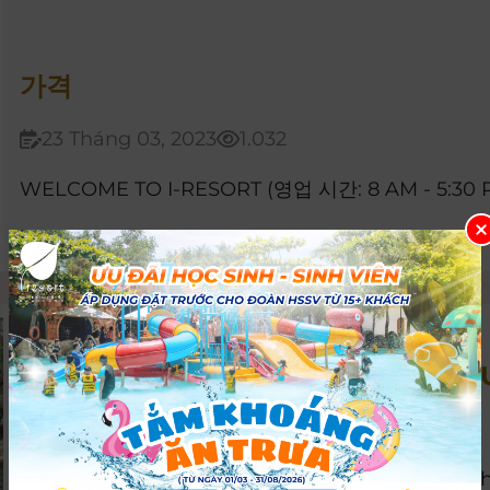
가격
23 Tháng 03, 2023
1.032
WELCOME TO I-RESORT (영업 시간: 8 AM - 5:30 
ƯU ĐÃI GIẢM 10% GIÁ VÉ CHO NG
14 Tháng 09, 2024
1.471
Giảm 10% giá vé cho người dân 4 tỉnh thành: K