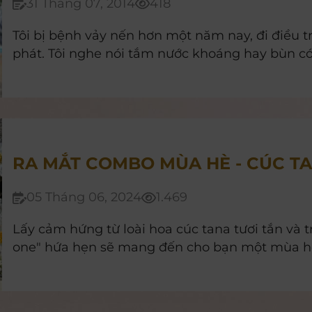
31 Tháng 07, 2014
418
Tôi bị bệnh vảy nến hơn một năm nay, đi điều t
phát. Tôi nghe nói tắm nước khoáng hay bùn có t
nến, có đúng không? Có cần kiêng cữ gì trong
RA MẮT COMBO MÙA HÈ - CÚC T
05 Tháng 06, 2024
1.469
Lấy cảm hứng từ loài hoa cúc tana tươi tắn và t
one" hứa hẹn sẽ mang đến cho bạn một mùa hè 
năng lượng.