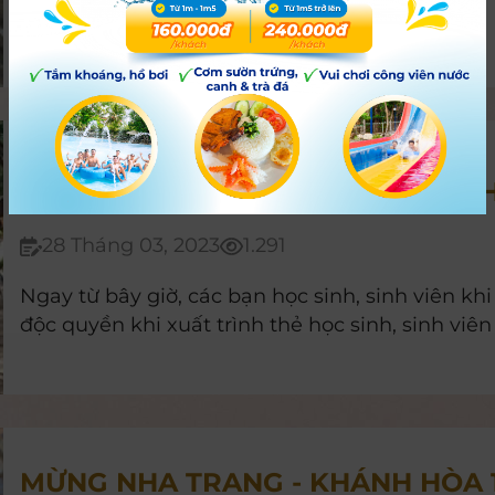
Lâm Đồng.
DEAL DÀNH RIÊNG CHO HỌC SINH,
28 Tháng 03, 2023
1.291
Ngay từ bây giờ, các bạn học sinh, sinh viên kh
độc quyền khi xuất trình thẻ học sinh, sinh viê
MỪNG NHA TRANG - KHÁNH HÒA 10