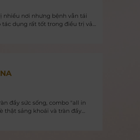
rị nhiều nơi nhưng bệnh vẫn tái
ác dụng rất tốt trong điều trị vảy
 ăn uống? Quốc Vinh (TPHCM)
ANA
ràn đầy sức sống, combo "all in
thật sảng khoái và tràn đầy