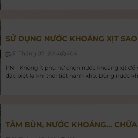
phương pháp vừa giúp chúng mình có một vóc
thừa mà lại đẹp da nữa đấy!
SỬ DỤNG NƯỚC KHOÁNG XỊT SAO
31 Tháng 07, 2014
404
PN - Không ít phụ nữ chọn nước khoáng xịt để
đặc biệt là khi thời tiết hanh khô. Dùng nước k
TẮM BÙN, NƯỚC KHOÁNG… CHỮA