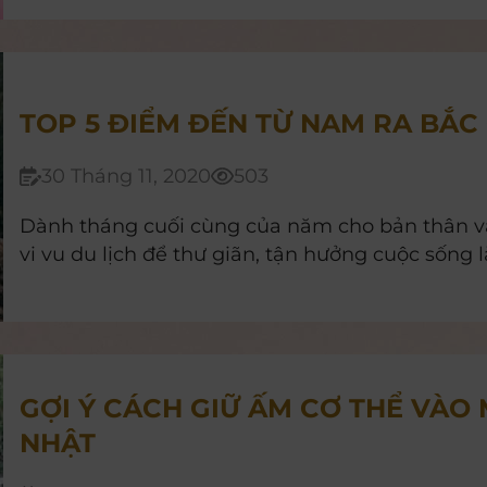
TOP 5 ĐIỂM ĐẾN TỪ NAM RA BẮC 
30 Tháng 11, 2020
503
Dành tháng cuối cùng của năm cho bản thân v
vi vu du lịch để thư giãn, tận hưởng cuộc sống l
Resort khám phá ngay 5 điểm đến trong nước lý
nhé!
GỢI Ý CÁCH GIỮ ẤM CƠ THỂ VÀO
NHẬT