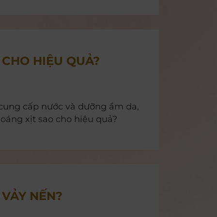
 dáng khoẻ mạnh, giảm lượng mỡ
 CHO HIỆU QUẢ?
 cung cấp nước và dưỡng ẩm da,
hoáng xịt sao cho hiệu quả?
 VẢY NẾN?