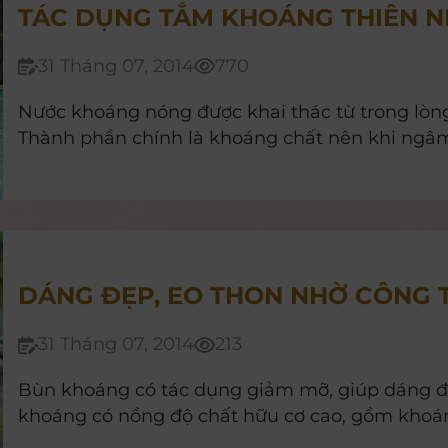
TÁC DỤNG TẮM KHOÁNG THIÊN N
31 Tháng 07, 2014
770
Nước khoáng nóng được khai thác từ trong lòng
Thành phần chính là khoáng chất nên khi ngâ
giữ lại dưới da một lượng khoáng chất và một 
phản xạ có điểm xuất phát từ da, nhờ vậy mà 
nhiễm của cơ thể được nâng cao. Nước khoáng
DÁNG ĐẸP, EO THON NHỜ CÔNG 
31 Tháng 07, 2014
213
Bùn khoáng có tác dụng giảm mỡ, giúp dáng đẹp h
khoáng có nồng độ chất hữu cơ cao, gồm khoán
lượng, những thành phần được da hấp thụ nha