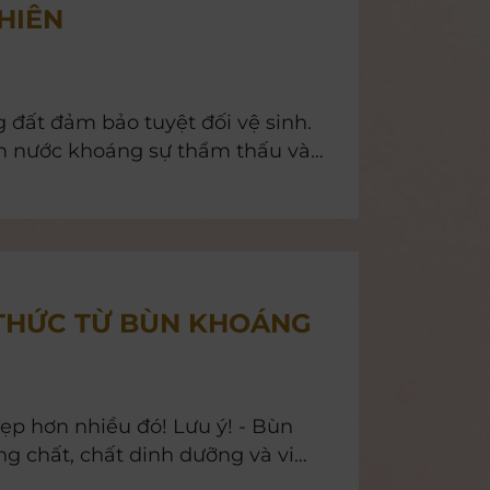
HIÊN
 đất đảm bảo tuyệt đối vệ sinh.
m nước khoáng sự thẩm thấu và
số nguyên tố khác tạo nên những
khả năng đề kháng và chống viêm
 có tác dụng phục…
THỨC TỪ BÙN KHOÁNG
ơn nhiều đó! Lưu ý! - Bùn
g chất, chất dinh dưỡng và vi
nh. Đắp bùn là một trong những