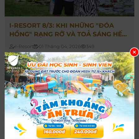
I-RESORT 8/3: KHI NHỮNG "ĐÓA
HỒNG" RẠNG RỠ VÀ TOẢ SÁNG HẾT
NẤC!
I-Resort
01 Tháng 04, 2026
349
I-resort dành tặng cho những người phụ nữ
tuyệt vời – từ những vị khách quý ghé thăm cho
đến những "bóng hồng" thầm lặng phía sau
mỗi dịch vụ.