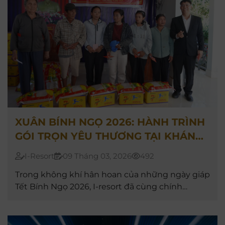
XUÂN BÍNH NGỌ 2026: HÀNH TRÌNH
GÓI TRỌN YÊU THƯƠNG TẠI KHÁNH
VĨNH
I-Resort
09 Tháng 03, 2026
492
Trong không khí hân hoan của những ngày giáp
Tết Bính Ngọ 2026, I-resort đã cùng chính
quyền địa phương thực hiện chuyến hành trình
đặc biệt