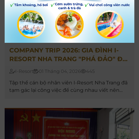
COMPANY TRIP 2026: GIA ĐÌNH I-
RESORT NHA TRANG "PHÁ ĐẢO" ĐÀ
LẠT 2N1Đ
I-Resort
01 Tháng 04, 2026
445
Tập thể cán bộ nhân viên I-Resort Nha Trang đã
tạm gác lại công việc để cùng nhau viết nên
những kỷ niệm rực rỡ tại thành phố ngàn hoa
Đà Lạt.