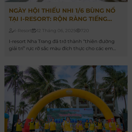
NGÀY HỘI THIẾU NHI 1/6 BÙNG NỔ
TẠI I-RESORT: RỘN RÀNG TIẾNG
CƯỜI, NGẬP TRÀN NIỀM VUI!
I-Resort
12 Tháng 06, 2025
720
I-resort Nha Trang đã trở thành “thiên đường
giải trí” rực rỡ sắc màu đích thực cho các em
nhỏ và gia đình