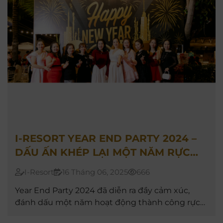
I-RESORT YEAR END PARTY 2024 –
DẤU ẤN KHÉP LẠI MỘT NĂM RỰC
RỠ
I-Resort
16 Tháng 06, 2025
666
Year End Party 2024 đã diễn ra đầy cảm xúc,
đánh dấu một năm hoạt động thành công rực
rỡ, đồng thời mở ra chặng đường mới với nhiều