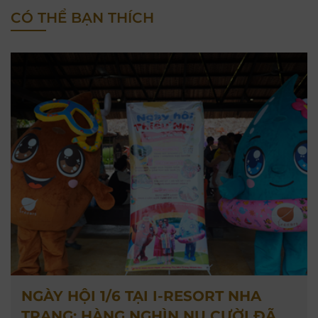
CÓ THỂ BẠN THÍCH
NGÀY HỘI 1/6 TẠI I-RESORT NHA
TRANG: HÀNG NGHÌN NỤ CƯỜI ĐÃ