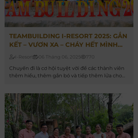
TEAMBUILDING I-RESORT 2025: GẮN
KẾT – VƯƠN XA – CHÁY HẾT MÌNH
GIỮA NẮNG VÀNG PHAN THIẾT
I-Resort
06 Tháng 06, 2025
770
Chuyến đi là cơ hội tuyệt vời để các thành viên
thêm hiểu, thêm gắn bó và tiếp thêm lửa cho
hành trình phát triển của tập thể I-resort trong
tương lai.