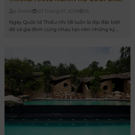
KHỞI ĐỘNG MỘT MÙA HÈ RỰC RỠ
I-Resort
03 Tháng 07, 2026
56
Ngày Quốc tế Thiếu nhi 1/6 luôn là dịp đặc biệt
để cả gia đình cùng nhau tạo nên những kỷ
niệm đáng nhớ.