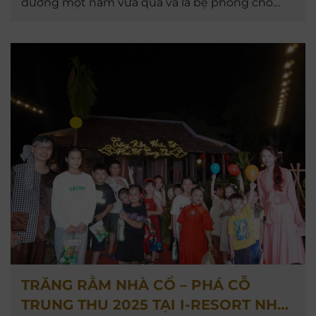
đường một năm vừa qua và là bệ phóng cho
những mục tiêu bứt phá trong tương lai.
TRĂNG RẰM NHÀ CỔ – PHÁ CỖ
TRUNG THU 2025 TẠI I-RESORT NHA