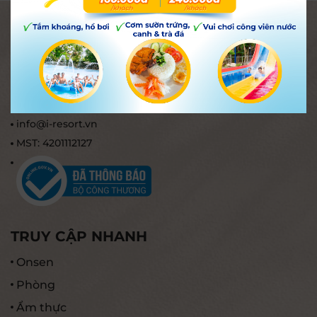
SUỐI KHOÁNG NÓNG I-RESORT NHA
TRANG
Tổ 19, thôn Xuân Ngọc, phường Tây Nha Trang, tỉnh
Khánh Hòa, Việt Nam.
02583.837.837 (Hotline)
info@i-resort.vn
MST: 4201112127
TRUY CẬP NHANH
Onsen
Phòng
Ẩm thực