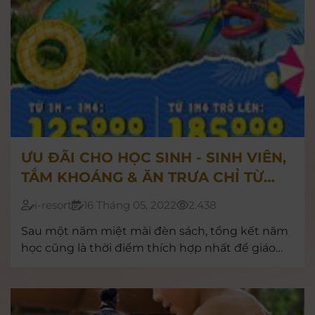
ƯU ĐÃI CHO HỌC SINH - SINH VIÊN,
TẮM KHOÁNG & ĂN TRƯA CHỈ TỪ
125.000Đ/KHÁCH
i-resort
16 Tháng 05, 2022
2.438
Sau một năm miệt mài đèn sách, tổng kết năm
học cũng là thời điểm thích hợp nhất để giáo
viên và phụ huynh dành tặng cho con em mình
những phần quà ý nghĩa, hấp dẫn.