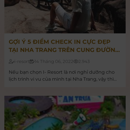
GỢI Ý 5 ĐIỂM CHECK IN CỰC ĐẸP
TẠI NHA TRANG TRÊN CUNG ĐƯỜNG
ĐẾN I-RESORT
i-resort
14 Tháng 06, 2022
2.943
Nếu bạn chọn I- Resort là nơi nghỉ dưỡng cho
lịch trình vi vu của mình tại Nha Trang, vậy thì
hãy cùng note những điểm đến mới lạ gần
thiên đường khoáng nóng sau đây để cùng trải
nghiệm một ngày lên rừng xuống biển trọn vẹn
bạn nhé!