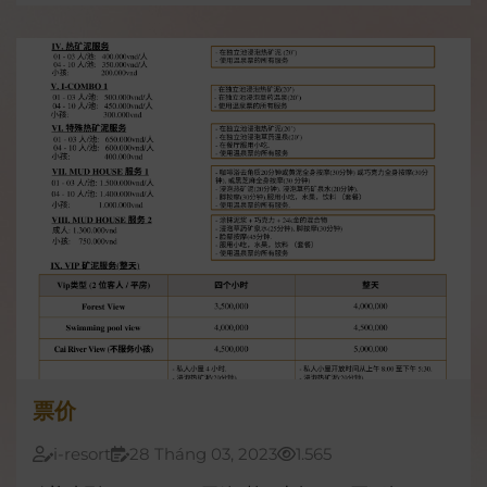
thức uống vào khu du lịch, trừ đồ ăn của trẻ sơ
sinh.
票价
i-resort
28 Tháng 03, 2023
1.565