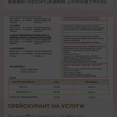
欢迎来到 I-RESORT (开放时间: 上午8:00至下午5:30)
ПРЕЙСКУРАНТ НА УСЛУГИ
i-resort
28 Tháng 03, 2023
19.322