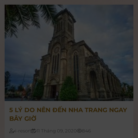
là điểm vui chơi ưng ý và lưu giữ lại những
khoảnh khắc đáng nhớ của tất cả thành viên
trong gia đình.
5 LÝ DO NÊN ĐẾN NHA TRANG NGAY
BÂY GIỜ
i-resort
11 Tháng 09, 2020
846