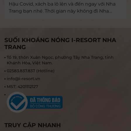
Hậu Covid, xách ba lô lên và đến ngay với Nha
Trang bạn nhé. Thời gian này không đi Nha
Trang đi tiếc lắm! Lý do vì sao, cùng tìm hiểu
ngay nhé!
SUỐI KHOÁNG NÓNG I-RESORT NHA
TRANG
Tổ 19, thôn Xuân Ngọc, phường Tây Nha Trang, tỉnh
Khánh Hòa, Việt Nam.
02583.837.837 (Hotline)
info@i-resort.vn
MST: 4201112127
TRUY CẬP NHANH