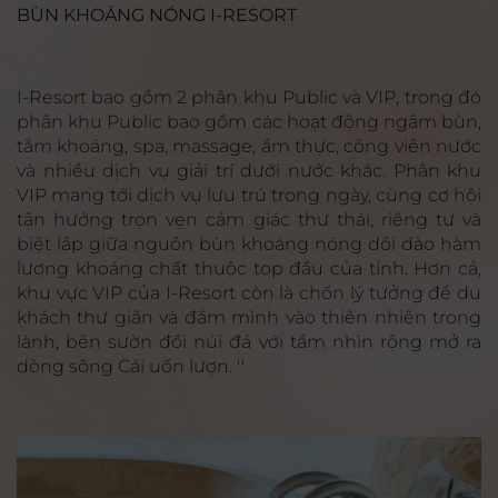
BÙN KHOÁNG NÓNG I-RESORT
I-Resort bao gồm 2 phân khu Public và VIP, trong đó
phân khu Public bao gồm các hoạt động ngâm bùn,
tắm khoáng, spa, massage, ẩm thực, công viên nước
và nhiều dịch vụ giải trí dưới nước khác. Phân khu
VIP mang tới dịch vụ lưu trú trong ngày, cùng cơ hội
tận hưởng trọn vẹn cảm giác thư thái, riêng tư và
biệt lập giữa nguồn bùn khoáng nóng dồi dào hàm
lượng khoáng chất thuộc top đầu của tỉnh. Hơn cả,
khu vực VIP của I-Resort còn là chốn lý tưởng để du
khách thư giãn và đắm mình vào thiên nhiên trong
lành, bên sườn đồi núi đá với tầm nhìn rộng mở ra
dòng sông Cái uốn lượn. ''