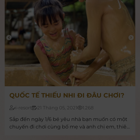
QUỐC TẾ THIẾU NHI ĐI ĐÂU CHƠI?
i-resort
21 Tháng 05, 2021
1.268
Sắp đến ngày 1/6 bé yêu nhà bạn muốn có một
chuyến đi chơi cùng bố mẹ và anh chị em, thiên
đường bùn khoáng nóng I-Resort chắc chắn sẽ