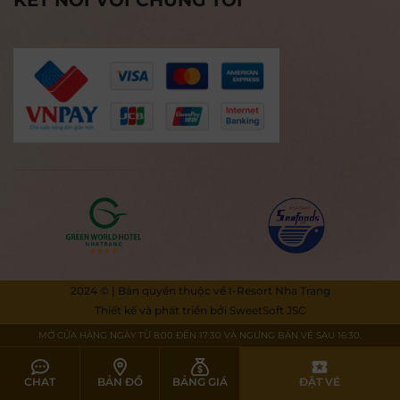
KẾT NỐI VỚI CHÚNG TÔI
2024 © | Bản quyền thuộc về I-Resort Nha Trang
Thiết kế và phát triển bởi
SweetSoft JSC
MỞ CỬA HÀNG NGÀY TỪ 8:00 ĐẾN 17:30 VÀ NGƯNG BÁN VÉ SAU 16:30.
CHAT
BẢN ĐỒ
BẢNG GIÁ
ĐẶT VÉ