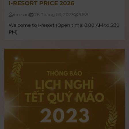
I-RESORT PRICE 2026
i-resort
28 Tháng 03, 2023
6.158
Welcome to I-resort (Open time: 8:00 AM to 5:30
PM)