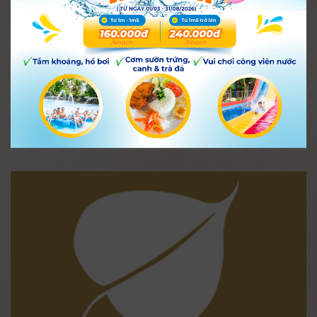
100% TỐT NGHIỆP LỚP HỌC BƠI
MIỄN PHÍ DO I-RESORT TỔ CHỨC
i-resort
24 Tháng 08, 2020
1.998
Một mùa hè thật sự bổ ích và ý nghĩa đã qua các
học viên nhí đã tốt nghiệp trong khoá học bơi
đầu tiên trong chương trình I-Resort đồng hành
phòng chống nạn đuối nước của trẻ.