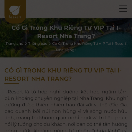
Có Gì Trong Khu Riêng Tư VIP Tại I-
Resort Nha Trang?
Trang chủ
Thông báo
Có Gì Trong Khu Riêng Tư VIP Tại I-Resort
Nha Trang?
CÓ GÌ TRONG KHU RIÊNG TƯ VIP TẠI I-
RESORT NHA TRANG?
I-Resort là tổ hợp nghỉ dưỡng kết hợp ngâm tắm
bùn khoáng chuyên nghiệp tại Nha Trang. Khu nghỉ
dưỡng được thiên nhiên hậu đãi với vị thế đắc địa,
bao quanh bởi núi non hùng vĩ và sông nước hữu
tình, mang tới không gian nghỉ ngơi và trị liệu phục
hồi lý tưởng cho du khách, nơi bạn có thể tận hưởng
dòng nước khoáng nóng tự nhiên "chữa lành" cả