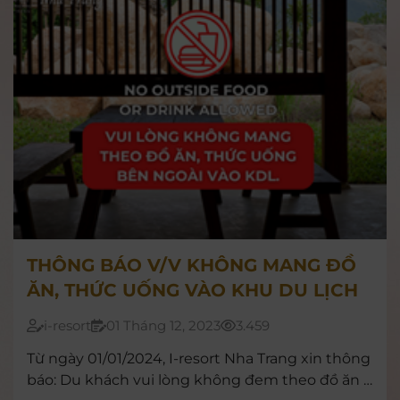
THÔNG BÁO V/V KHÔNG MANG ĐỒ
ĂN, THỨC UỐNG VÀO KHU DU LỊCH
i-resort
01 Tháng 12, 2023
3.459
Từ ngày 01/01/2024, I-resort Nha Trang xin thông
báo: Du khách vui lòng không đem theo đồ ăn –