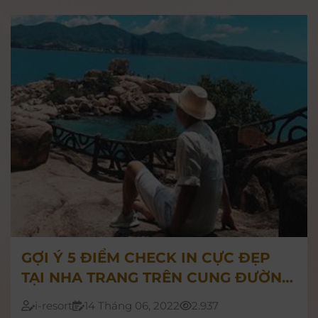
các dịch vụ và giá vé, xem tại đây nhé >>>
GỢI Ý 5 ĐIỂM CHECK IN CỰC ĐẸP
TẠI NHA TRANG TRÊN CUNG ĐƯỜNG
ĐẾN I-RESORT
i-resort
14 Tháng 06, 2022
2.937