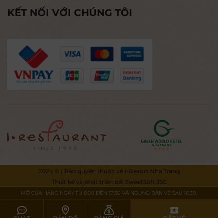
KẾT NỐI VỚI CHÚNG TÔI
2024 © | Bản quyền thuộc về I-Resort Nha Trang
Thiết kế và phát triển bởi
SweetSoft JSC
MỞ CỬA HÀNG NGÀY TỪ 8:00 ĐẾN 17:30 VÀ NGƯNG BÁN VÉ SAU 16:30.