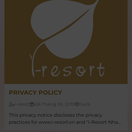
PRIVACY POLICY
i-resort
06 Tháng 06, 2019
1.426
This privacy notice discloses the privacy
practices for www.i-resort.vn and "I-Resort Nha
Trang"mobile app. This privacy notice applies