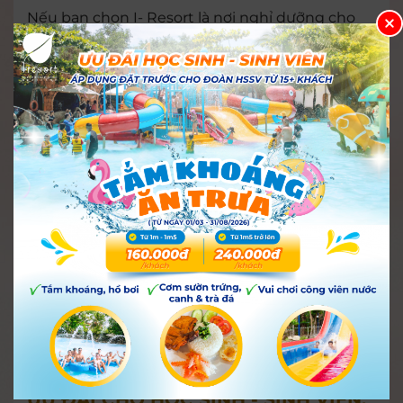
Nếu bạn chọn I- Resort là nơi nghỉ dưỡng cho
lịch trình vi vu của mình tại Nha Trang, vậy thì
hãy cùng note những điểm đến mới lạ gần
thiên đường khoáng nóng sau đây để cùng trải
nghiệm một ngày lên rừng xuống biển trọn vẹn
bạn nhé!
ƯU ĐÃI CHO HỌC SINH - SINH VIÊN,