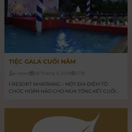
TIỆC GALA CUỐI NĂM
i-resort
18 Tháng 11, 2019
1.718
I-RESORT NHATRANG – MỘT ĐỊA ĐIỂM TỔ
CHỨC HOÀN HẢO CHO MÙA TỔNG KẾT CUỐI
NĂM