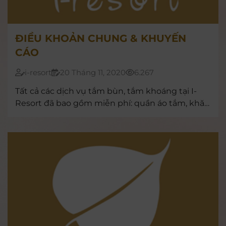
ĐIỀU KHOẢN CHUNG & KHUYẾN
CÁO
i-resort
20 Tháng 11, 2020
6.267
Tất cả các dịch vụ tắm bùn, tắm khoáng tại I-
Resort đã bao gồm miễn phí: quần áo tắm, khăn
tắm, nước suối. Nếu quý khách có nhu cầu sử
dụng đồ dùng cá nhân vẫn có thể mang theo
hoặc mua tại chợ quê của I-Resort