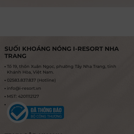
solely to information collected by the website
and mobile app
SUỐI KHOÁNG NÓNG I-RESORT NHA
TRANG
Tổ 19, thôn Xuân Ngọc, phường Tây Nha Trang, tỉnh
Khánh Hòa, Việt Nam.
02583.837.837 (Hotline)
info@i-resort.vn
MST: 4201112127