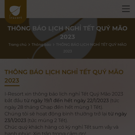
THÔNG BÁO LỊCH NGHỈ TẾT QUÝ MÃO
2023
Trang chủ
Thông báo
THÔNG BÁO LỊCH NGHỈ TẾT QUÝ MÃO
2023
THÔNG BÁO LỊCH NGHỈ TẾT QUÝ MÃO
2023
I-Resort xin thông báo lịch nghỉ Tết Quý Mão 2023
bắt đầu
từ ngày 19/1 đến hết ngày 22/1/2023
(tức
ngày 28 tháng Chạp đến hết mùng 1 Tết).
Chúng tôi sẽ hoạt động bình thường trở lại
từ ngày
23/1/2023
(tức mùng 2 Tết).
Chúc quý khách hàng có kỳ nghỉ Tết sum vầy và
hạnh phúc. Xin trân trọng cảm ơn!