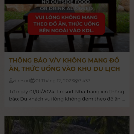
THÔNG BÁO V/V KHÔNG MANG ĐỒ
ĂN, THỨC UỐNG VÀO KHU DU LỊCH
i-resort
01 Tháng 12, 2023
3.437
Từ ngày 01/01/2024, I-resort Nha Trang xin thông
báo: Du khách vui lòng không đem theo đồ ăn –
thức uống vào khu du lịch, trừ đồ ăn của trẻ sơ
sinh.