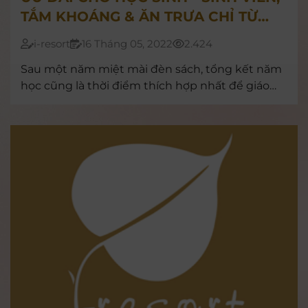
TẮM KHOÁNG & ĂN TRƯA CHỈ TỪ
125.000Đ/KHÁCH
i-resort
16 Tháng 05, 2022
2.424
Sau một năm miệt mài đèn sách, tổng kết năm
học cũng là thời điểm thích hợp nhất để giáo
viên và phụ huynh dành tặng cho con em mình
những phần quà ý nghĩa, hấp dẫn.