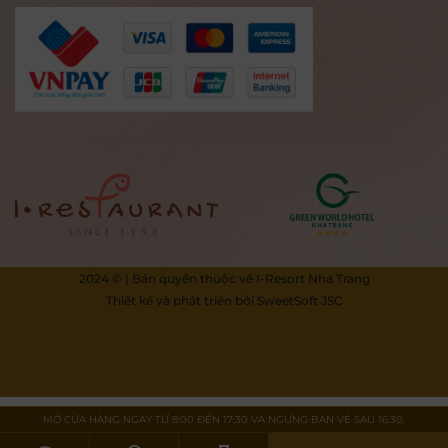
2024 © | Bản quyền thuộc về I-Resort Nha Trang
Thiết kế và phát triển bởi
SweetSoft JSC
MỞ CỬA HÀNG NGÀY TỪ 8:00 ĐẾN 17:30 VÀ NGƯNG BÁN VÉ SAU 16:30.