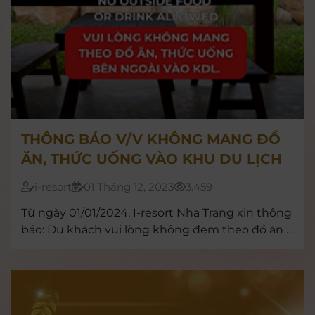
THÔNG BÁO V/V KHÔNG MANG ĐỒ
ĂN, THỨC UỐNG VÀO KHU DU LỊCH
i-resort
01 Tháng 12, 2023
3.459
Từ ngày 01/01/2024, I-resort Nha Trang xin thông
báo: Du khách vui lòng không đem theo đồ ăn –
thức uống vào khu du lịch, trừ đồ ăn của trẻ sơ
sinh.