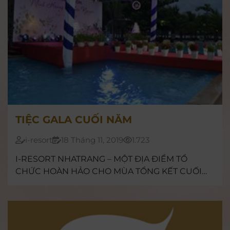
TIỆC GALA CUỐI NĂM
i-resort
18 Tháng 11, 2019
1.723
I-RESORT NHATRANG – MỘT ĐỊA ĐIỂM TỔ
CHỨC HOÀN HẢO CHO MÙA TỔNG KẾT CUỐI
NĂM