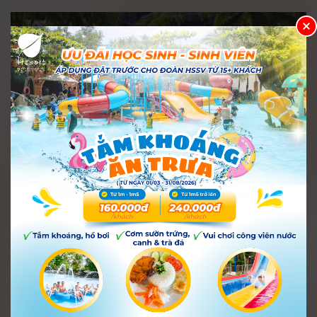
BẢNG GIÁ VÉ BÙN KHOÁNG NÓNG I-
RESORT NHA TRANG 2026
i-resort
30 Tháng 12, 2022
191.208