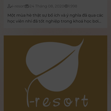
i-resort
24 Tháng 08, 2020
1.998
Một mùa hè thật sự bổ ích và ý nghĩa đã qua các
học viên nhí đã tốt nghiệp trong khoá học bơi
đầu tiên trong chương trình I-Resort đồng hành
phòng chống nạn đuối nước của trẻ.