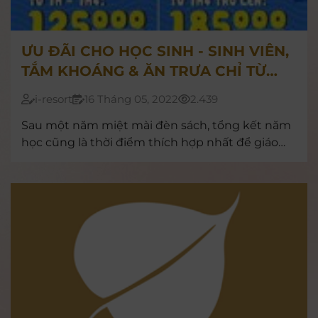
ƯU ĐÃI CHO HỌC SINH - SINH VIÊN,
TẮM KHOÁNG & ĂN TRƯA CHỈ TỪ
125.000Đ/KHÁCH
i-resort
16 Tháng 05, 2022
2.439
Sau một năm miệt mài đèn sách, tổng kết năm
học cũng là thời điểm thích hợp nhất để giáo
viên và phụ huynh dành tặng cho con em mình
những phần quà ý nghĩa, hấp dẫn.