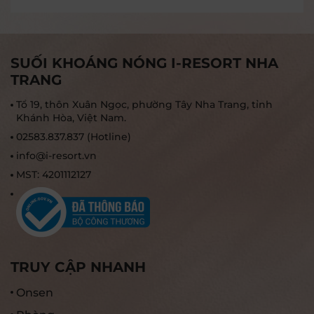
Trang"mobile app. This privacy notice applies
solely to information collected by the website
and mobile app
SUỐI KHOÁNG NÓNG I-RESORT NHA
TRANG
Tổ 19, thôn Xuân Ngọc, phường Tây Nha Trang, tỉnh
Khánh Hòa, Việt Nam.
02583.837.837 (Hotline)
info@i-resort.vn
MST: 4201112127
TRUY CẬP NHANH
Onsen