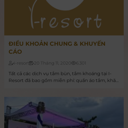
ĐIỀU KHOẢN CHUNG & KHUYẾN
CÁO
i-resort
20 Tháng 11, 2020
6.301
Tất cả các dịch vụ tắm bùn, tắm khoáng tại I-
Resort đã bao gồm miễn phí: quần áo tắm, khăn
tắm, nước suối. Nếu quý khách có nhu cầu sử
dụng đồ dùng cá nhân vẫn có thể mang theo
hoặc mua tại chợ quê của I-Resort