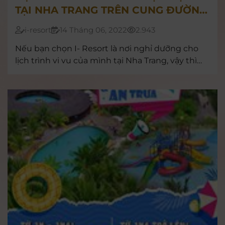
TẠI NHA TRANG TRÊN CUNG ĐƯỜNG
ĐẾN I-RESORT
i-resort
14 Tháng 06, 2022
2.943
Nếu bạn chọn I- Resort là nơi nghỉ dưỡng cho
lịch trình vi vu của mình tại Nha Trang, vậy thì
hãy cùng note những điểm đến mới lạ gần
thiên đường khoáng nóng sau đây để cùng trải
nghiệm một ngày lên rừng xuống biển trọn vẹn
bạn nhé!