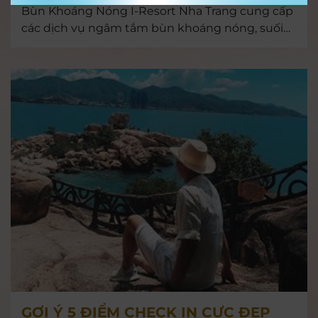
Bùn Khoáng Nóng I-Resort Nha Trang cung cấp
các dịch vụ ngâm tắm bùn khoáng nóng, suối
khoáng nóng... hàng đầu tại Việt Nam. Chi tiết
các dịch vụ và giá vé, xem tại đây nhé >>>
GỢI Ý 5 ĐIỂM CHECK IN CỰC ĐẸP