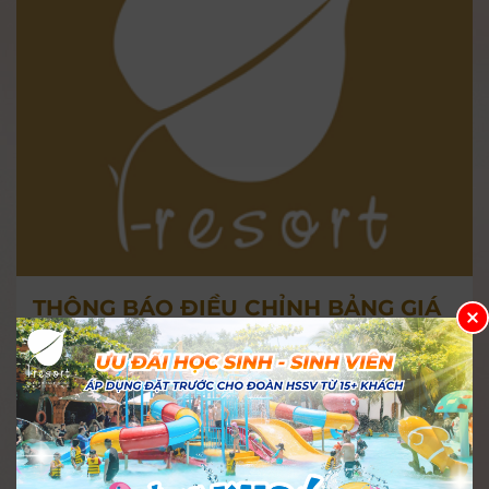
THÔNG BÁO ĐIỀU CHỈNH BẢNG GIÁ
(06.2024)
i-resort
17 Tháng 05, 2024
3.019
I-resort xin trân trọng thông báo về việc áp
dụng bảng giá mới từ ngày 1/6/2024.