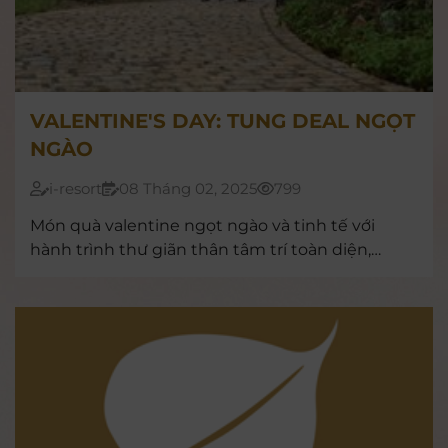
VALENTINE'S DAY: TUNG DEAL NGỌT
NGÀO
i-resort
08 Tháng 02, 2025
799
Món quà valentine ngọt ngào và tinh tế với
hành trình thư giãn thân tâm trí toàn diện,
mang lại một cơ thể khỏe mạnh, tâm hồn bình
yên và tinh thần ngập tràn năng lượng cho bạn
cùng người thương.