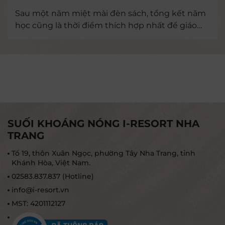
Sau một năm miệt mài đèn sách, tổng kết năm
học cũng là thời điểm thích hợp nhất để giáo
viên và phụ huynh dành tặng cho con em mình
những phần quà ý nghĩa, hấp dẫn.
SUỐI KHOÁNG NÓNG I-RESORT NHA
TRANG
Tổ 19, thôn Xuân Ngọc, phường Tây Nha Trang, tỉnh
Khánh Hòa, Việt Nam.
02583.837.837 (Hotline)
info@i-resort.vn
MST: 4201112127