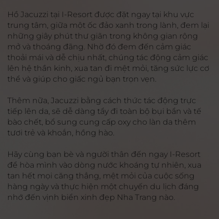
Hồ Jacuzzi tại I-Resort được đặt ngay tại khu vực
trung tâm, giữa một ốc đảo xanh trong lành, đem lại
những giây phút thư giãn trong không gian rộng
mở và thoáng đãng. Nhờ đó đem đến cảm giác
thoải mái và dễ chịu nhất, chúng tác động cảm giác
lên hệ thần kinh, xua tan đi mệt mỏi, tăng sức lực cơ
thể và giúp cho giấc ngủ bạn trọn vẹn.
Thêm nữa, Jacuzzi bằng cách thức tác động trực
tiếp lên da, sẽ dễ dàng tẩy đi toàn bộ bụi bẩn và tế
bào chết, bổ sung cung cấp oxy cho làn da thêm
tươi trẻ và khoắn, hồng hào.
Hãy cùng bạn bè và người thân đến ngay I-Resort
để hòa mình vào dòng nước khoáng tự nhiên, xua
tan hết mọi căng thẳng, mệt mỏi của cuộc sống
hàng ngày và thực hiện một chuyến du lịch đáng
nhớ đến vịnh biển xinh đẹp Nha Trang nào.