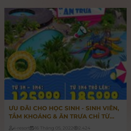
thiên đường khoáng nóng sau đây để cùng trải
nghiệm một ngày lên rừng xuống biển trọn vẹn
bạn nhé!
ƯU ĐÃI CHO HỌC SINH - SINH VIÊN,
TẮM KHOÁNG & ĂN TRƯA CHỈ TỪ
125.000Đ/KHÁCH
i-resort
16 Tháng 05, 2022
2.424