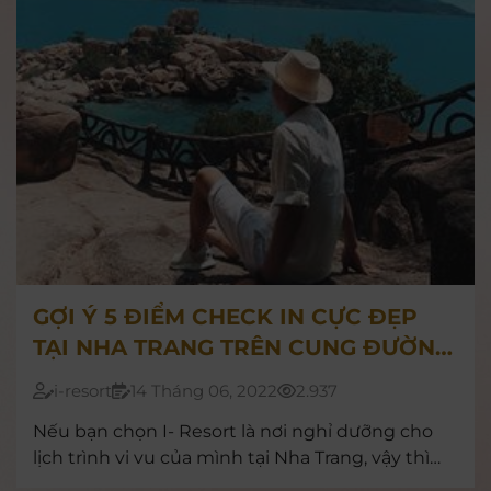
GỢI Ý 5 ĐIỂM CHECK IN CỰC ĐẸP
TẠI NHA TRANG TRÊN CUNG ĐƯỜNG
ĐẾN I-RESORT
i-resort
14 Tháng 06, 2022
2.937
Nếu bạn chọn I- Resort là nơi nghỉ dưỡng cho
lịch trình vi vu của mình tại Nha Trang, vậy thì
hãy cùng note những điểm đến mới lạ gần