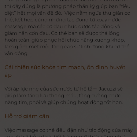
thì đây đúng là phương pháp thần kỳ giúp bạn “tiêu
diệt” hết mọi vấn đề đó. Việc nằm ngửa thư giãn cơ
thể, kết hợp cùng những tác động từ xoáy nước
massage mà các cơ đau nhức được tác động và
giảm hẳn cơn đau. Cơ thể bạn sẽ được thả lỏng
hoàn toàn, giúp phục hồi chức năng xương khớp,
làm giảm mệt mỏi, tăng cao sự linh động khi cơ thể
vận động.
Cải thiện sức khỏe tim mạch, ổn định huyết
áp
Với áp lực nhẹ của sức nước từ hồ tắm Jacuzzi sẽ
giúp làm tăng lưu thông máu, tăng cường chức
năng tim, phổi và giúp chúng hoạt động tốt hơn.
Hỗ trợ giảm cân
Việc massage cơ thể đều đặn như tác động của máy
sục khí sẽ hỗ trợ bài tiết lượng mỡ thừa cũng như