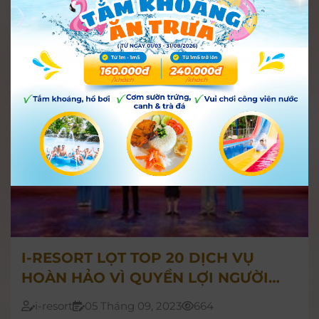
I-RESORT LỌT TOP 20 DỊCH VỤ
HOÀN HẢO VÌ QUYỀN LỢI NGƯỜI
TIÊU DÙNG 2023
i-resort
05 Tháng 09, 2023
664