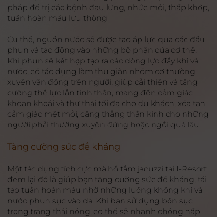
pháp để trị các bệnh đau lưng, nhức mỏi, thấp khớp,
tuần hoàn máu lưu thông.
Cụ thể, nguồn nước sẽ được tạo áp lực qua các đầu
phun và tác động vào những bộ phận của cơ thể.
Khi phun sẽ kết hợp tạo ra các dòng lực đẩy khí và
nước, có tác dụng làm thư giãn nhóm cơ thường
xuyên vận động trên người, giúp cải thiện và tăng
cường thể lực lẫn tinh thần, mang đến cảm giác
khoan khoái và thư thái tối đa cho du khách, xóa tan
cảm giác mệt mỏi, căng thẳng thần kinh cho những
người phải thường xuyên đứng hoặc ngồi quá lâu.
Tăng cường sức đề kháng
Một tác dụng tích cực mà hồ tắm jacuzzi tại I-Resort
đem lại đó là giúp bạn tăng cường sức đề kháng, tái
tạo tuần hoàn máu nhờ những luồng không khí và
nước phun sục vào da. Khi bạn sử dụng bồn sục
trong trạng thái nóng, cơ thể sẽ nhanh chóng hấp