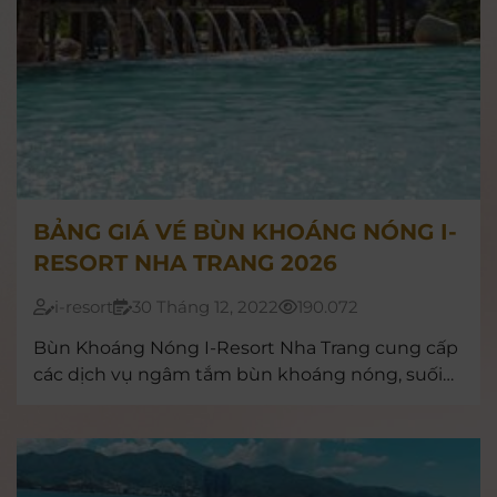
BẢNG GIÁ VÉ BÙN KHOÁNG NÓNG I-
RESORT NHA TRANG 2026
i-resort
30 Tháng 12, 2022
190.072
Bùn Khoáng Nóng I-Resort Nha Trang cung cấp
các dịch vụ ngâm tắm bùn khoáng nóng, suối
khoáng nóng... hàng đầu tại Việt Nam. Chi tiết
các dịch vụ và giá vé, xem tại đây nhé >>>