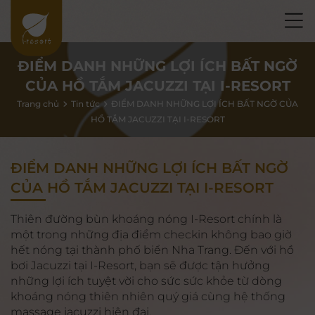
ĐIỂM DANH NHỮNG LỢI ÍCH BẤT NGỜ
CỦA HỒ TẮM JACUZZI TẠI I-RESORT
Trang chủ
Tin tức
ĐIỂM DANH NHỮNG LỢI ÍCH BẤT NGỜ CỦA
HỒ TẮM JACUZZI TẠI I-RESORT
ĐIỂM DANH NHỮNG LỢI ÍCH BẤT NGỜ
CỦA HỒ TẮM JACUZZI TẠI I-RESORT
Thiên đường bùn khoáng nóng I-Resort chính là
một trong những địa điểm checkin không bao giờ
hết nóng tại thành phố biển Nha Trang. Đến với hồ
bơi Jacuzzi tại I-Resort, bạn sẽ được tận hưởng
những lợi ích tuyệt vời cho sức sức khỏe từ dòng
khoáng nóng thiên nhiên quý giá cùng hệ thống
massage jacuzzi hiện đại.