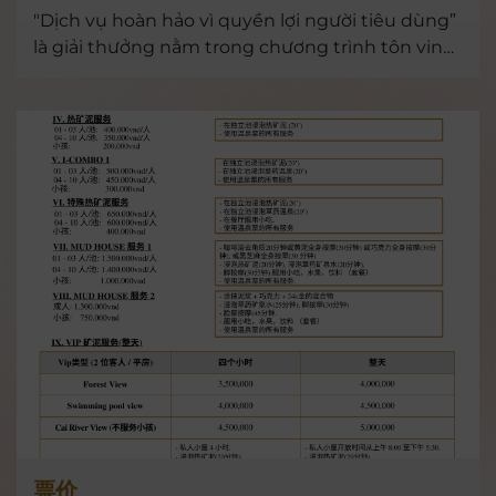
"Dịch vụ hoàn hảo vì quyền lợi người tiêu dùng”
là giải thưởng nằm trong chương trình tôn vinh
và quảng bá hàng Việt tốt vì quyền lợi người
tiêu dùng, doanh nhân trí thức tiêu biểu Việt
Nam lần thứ 13, do Viện Kinh tế và Văn hoá kết
hợp với Trung tâm Bảo vệ Người tiêu dùng tổ
chức.
票价