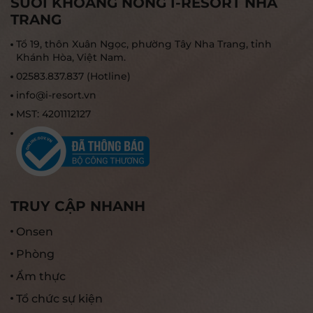
SUỐI KHOÁNG NÓNG I-RESORT NHA
TRANG
Tổ 19, thôn Xuân Ngọc, phường Tây Nha Trang, tỉnh
Khánh Hòa, Việt Nam.
02583.837.837 (Hotline)
info@i-resort.vn
MST: 4201112127
TRUY CẬP NHANH
Onsen
Phòng
Ẩm thực
Tổ chức sự kiện