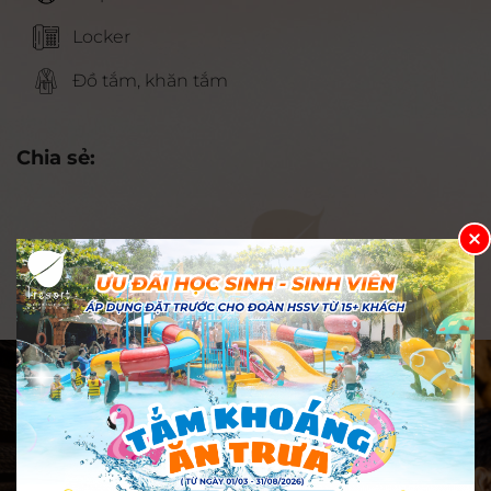
Locker
Đồ tắm, khăn tắm
Chia sẻ:
Có thể bạn thích
Dịch vụ khác