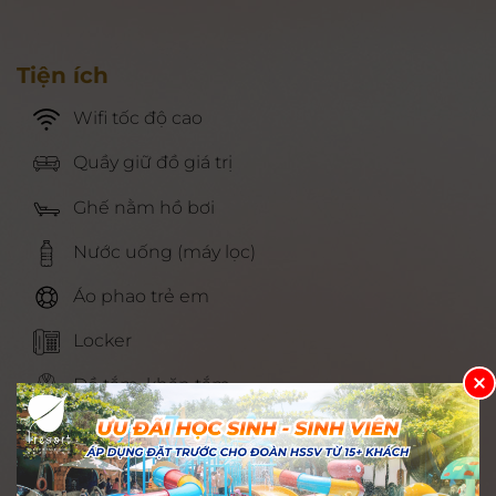
Tiện ích
Wifi tốc độ cao
Quầy giữ đồ giá trị
Ghế nằm hồ bơi
Nước uống (máy lọc)
Áo phao trẻ em
Locker
Đồ tắm, khăn tắm
Chia sẻ: