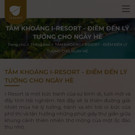
TẮM KHOÁNG I-RESORT - ĐIỂM ĐẾN LÝ
TƯỞNG CHO NGÀY HÈ
Trang chủ
Thông báo
TẮM KHOÁNG I-RESORT - ĐIỂM ĐẾN LÝ
TƯỞNG CHO NGÀY HÈ
TẮM KHOÁNG I-RESORT - ĐIỂM ĐẾN LÝ
TƯỞNG CHO NGÀY HÈ
I-Resort là một bức tranh của sự bình dị, tươi mới và
đầy tính trải nghiệm. Nơi đây sẽ là thiên đường giải
nhiệt mùa hè lý tưởng, tránh xa khí trời oi bức của
phố thị và tận hưởng những phút giây thư giãn giữa
khung cảnh thiên nhiên thơ mộng của một ốc đảo
thu nhỏ.