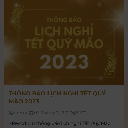
THÔNG BÁO LỊCH NGHỈ TẾT QUÝ
MÃO 2023
i-resort
06 Tháng 01, 2023
1.372
I-Resort xin thông báo lịch nghỉ Tết Quý Mão