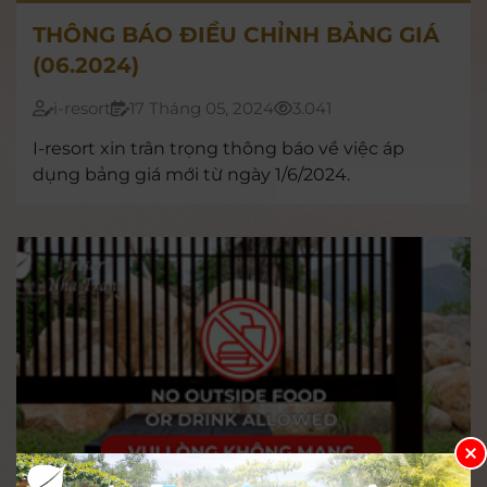
THÔNG BÁO ĐIỀU CHỈNH BẢNG GIÁ
(06.2024)
i-resort
17 Tháng 05, 2024
3.041
I-resort xin trân trọng thông báo về việc áp
dụng bảng giá mới từ ngày 1/6/2024.