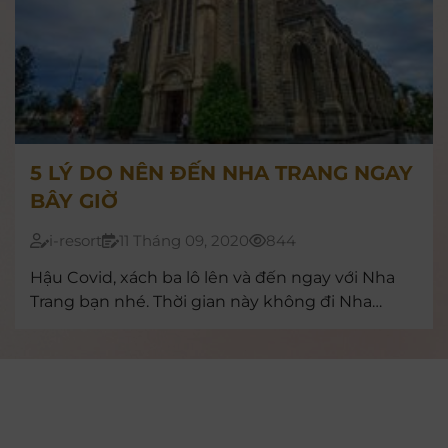
5 LÝ DO NÊN ĐẾN NHA TRANG NGAY
BÂY GIỜ
i-resort
11 Tháng 09, 2020
844
Hậu Covid, xách ba lô lên và đến ngay với Nha
Trang bạn nhé. Thời gian này không đi Nha
Trang đi tiếc lắm! Lý do vì sao, cùng tìm hiểu
ngay nhé!