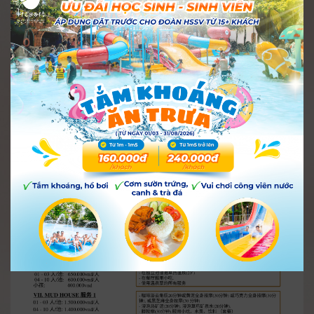
THÔNG BÁO V/V KHÔNG MANG ĐỒ
ĂN, THỨC UỐNG VÀO KHU DU LỊCH
i-resort
01 Tháng 12, 2023
3.454
Từ ngày 01/01/2024, I-resort Nha Trang xin thông
báo: Du khách vui lòng không đem theo đồ ăn –
thức uống vào khu du lịch, trừ đồ ăn của trẻ sơ
sinh.