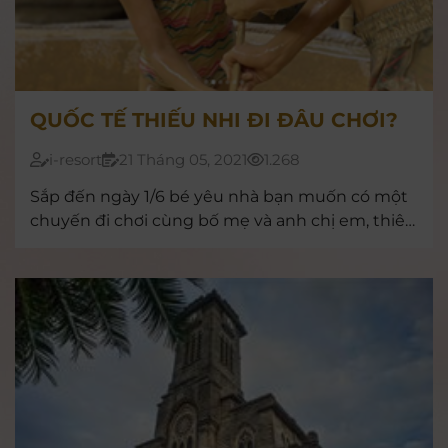
QUỐC TẾ THIẾU NHI ĐI ĐÂU CHƠI?
i-resort
21 Tháng 05, 2021
1.268
Sắp đến ngày 1/6 bé yêu nhà bạn muốn có một
chuyến đi chơi cùng bố mẹ và anh chị em, thiên
đường bùn khoáng nóng I-Resort chắc chắn sẽ
là điểm vui chơi ưng ý và lưu giữ lại những
khoảnh khắc đáng nhớ của tất cả thành viên
trong gia đình.