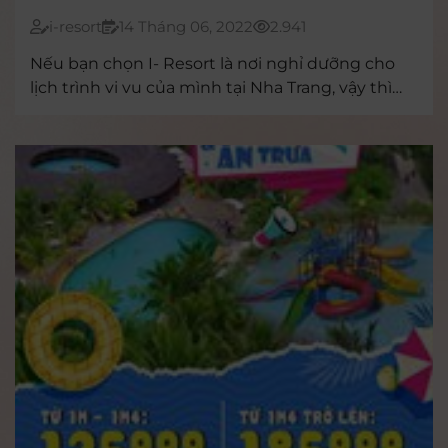
ĐẾN I-RESORT
i-resort
14 Tháng 06, 2022
2.941
Nếu bạn chọn I- Resort là nơi nghỉ dưỡng cho
lịch trình vi vu của mình tại Nha Trang, vậy thì
hãy cùng note những điểm đến mới lạ gần
thiên đường khoáng nóng sau đây để cùng trải
nghiệm một ngày lên rừng xuống biển trọn vẹn
bạn nhé!